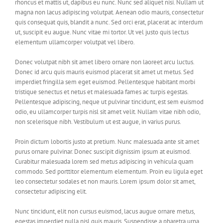
rhoncus et mattis ut, dapibus eu nunc. Nunc sed aliquet nisi. Nullam ut
magna non lacus adipiscing volutpat. Aenean odio mauris, consectetur
quis consequat quis, blandit a nunc. Sed orci erat, placerat ac interdum
ut, suscipit eu augue. Nunc vitae mi tortor. Ut vel justo quis lectus
elementum ullamcorper volutpat vel libero.
Donec volutpat nibh sit amet libero ornare non laoreet arcu luctus.
Donec id arcu quis mauris euismod placerat sit amet ut metus. Sed
imperdiet fringilla sem eget euismod. Pellentesque habitant morbi
tristique senectus et netus et malesuada fames ac turpis egestas.
Pellentesque adipiscing, neque ut pulvinar tincidunt, est sem euismod
odio, eu ullamcorper turpis nisl sit amet velit. Nullam vitae nibh odio,
non scelerisque nibh. Vestibulum ut est augue, in varius purus.
Proin dictum lobortis justo at pretium. Nunc malesuada ante sit amet
purus ornare pulvinar. Donec suscipit dignissim ipsum at euismod.
Curabitur malesuada lorem sed metus adipiscing in vehicula quam
commodo. Sed porttitor elementum elementum. Proin eu ligula eget
leo consectetur sodales et non mauris. Lorem ipsum dolor sit amet,
consectetur adipiscing elit.
Nunc tincidunt, elit non cursus euismod, lacus augue ornare metus,
egestas imperdiet nulla nisl quis mauris. Suspendisse a pharetra urna.