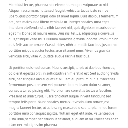
Morbi dui lectus, pharetra nec elementum eget, vulputate ut nisi.
Aliquam accumsan, nulla sed feugiat vehicula, lacus justo semper
libero, quis porttitor turpis odio sit amet ligula. Duis dapibus fermentum
orci, nec malesuada libero vehicula ut. Integer sodales, urna eget
interdum eleifend, nulla nibh laoreet nisl, quis dignissim mauris dolor
eget mi. Donec at mauris enim. Duis nisi tellus, adipiscing a convallis
quis, tristique vitae risus. Nullam molestie gravida lobortis. Proin ut nibh
quis felis auctor ornare. Cras ultricies, nibh at mollis faucibus, justo eros
porttitor mi, quis auctor lectus arcu sit amet nunc. Vivamus gravida
vehicula arcu, vitae vulputate augue lacinia faucibus.
Ut porttitor euismod cursus. Mauris suscipit, turpis ut dapibus rhoncus,
odio erat egestas orci, in sollicitudin enim erat id est. Sed auctor gravida
arcu, nec fringilla orci aliquet ut. Nullam eu pretium purus. Maecenas
fermentum posuere sem vel posuere. Lorem ipsum dolor sit amet,
consectetur adipiscing elit. Morbi ornare convallis lectus a faucibus.
Praesent et urna turpis. Fusce tincidunt augue in velit tincidunt sed
tempor felis porta. Nunc sodales, metus ut vestibulum ornare, est
magna laoreet lectus, ut adipiscing massa odio sed turpis. In nec lorem
porttitor urna consequat sagittis. Nullam eget elit ante. Pellentesque
justo urna, semper nec faucibus sit amet, aliquam at mi. Maecenas eget
diam nec mi dignissim pharetra.