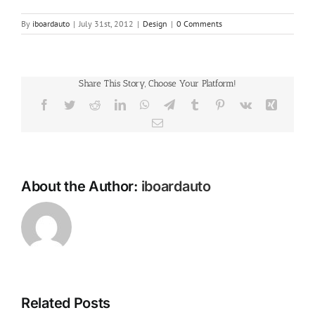
By
iboardauto
|
July 31st, 2012
|
Design
|
0 Comments
Share This Story, Choose Your Platform!
Facebook
Twitter
Reddit
LinkedIn
WhatsApp
Telegram
Tumblr
Pinterest
Vk
Xing
Email
About the Author:
iboardauto
Related Posts