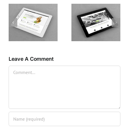
Class Aptent Taciti Soci
Proin Sodales Quam
Ad Litora
Nec Sollicit
Leave A Comment
Comment